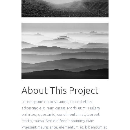
About This Project
Lorem ipsum dolor sit amet, consectetuer
adipiscing elit. Nam cursus. Morbi ut mi. Nullam
enim leo, egestas id, condimentum at, laoreet
mattis, massa. Sed eleifend nonummy diam.
Praesent mauris ante, elementum et, bibendum at,